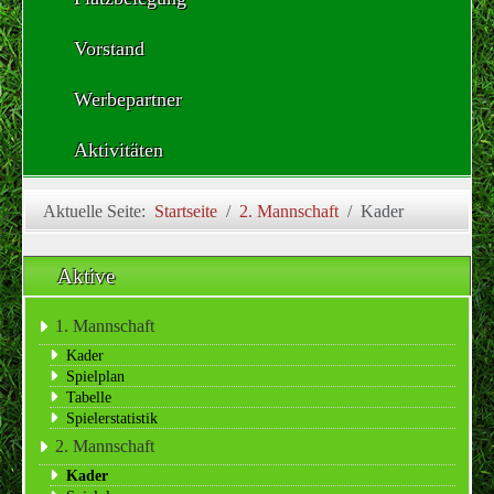
Vorstand
Werbepartner
Aktivitäten
Aktuelle Seite:
Startseite
2. Mannschaft
Kader
Aktive
1. Mannschaft
Kader
Spielplan
Tabelle
Spielerstatistik
2. Mannschaft
Kader