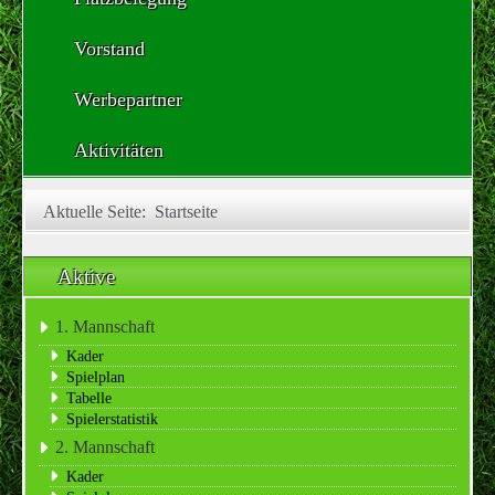
Vorstand
Werbepartner
Aktivitäten
Aktuelle Seite:
Startseite
Aktive
1. Mannschaft
Kader
Spielplan
Tabelle
Spielerstatistik
2. Mannschaft
Kader